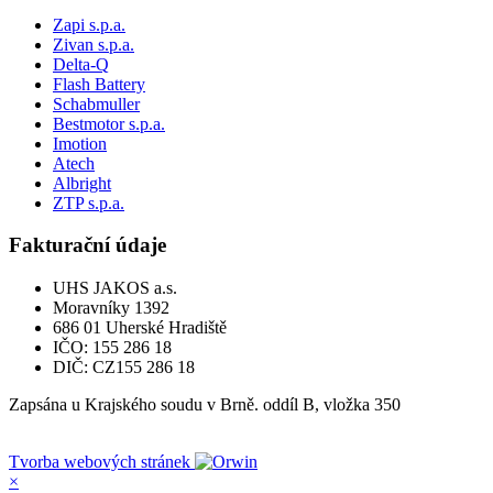
Zapi s.p.a.
Zivan s.p.a.
Delta-Q
Flash Battery
Schabmuller
Bestmotor s.p.a.
Imotion
Atech
Albright
ZTP s.p.a.
Fakturační údaje
UHS JAKOS a.s.
Moravníky 1392
686 01 Uherské Hradiště
IČO: 155 286 18
DIČ: CZ155 286 18
Zapsána u Krajského soudu v Brně. oddíl B, vložka 350
Tvorba webových stránek
×