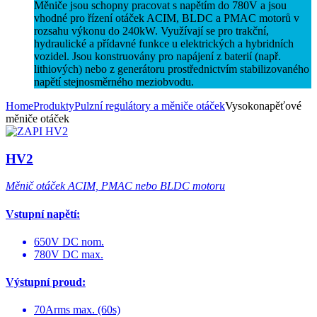
Měniče jsou schopny pracovat s napětím do 780V a jsou
vhodné pro řízení otáček ACIM, BLDC a PMAC motorů v
rozsahu výkonu do 240kW. Využívají se pro trakční,
hydraulické a přídavné funkce u elektrických a hybridních
vozidel. Jsou konstruovány pro napájení z baterií (např.
lithiových) nebo z generátoru prostřednictvím stabilizovaného
napětí stejnosměrného meziobvodu.
Home
Produkty
Pulzní regulátory a měniče otáček
Vysokonapěťové
měniče otáček
HV2
Měnič otáček ACIM, PMAC nebo BLDC motoru
Vstupní napětí:
650V DC nom.
780V DC max.
Výstupní proud:
70Arms max. (60s)