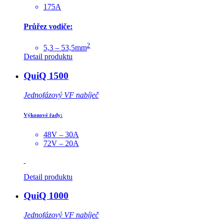
175A
Průřez vodiče:
2
5,3 – 53,5mm
Detail produktu
QuiQ 1500
Jednofázový VF nabíječ
Výkonové řady:
48V – 30A
72V – 20A
Detail produktu
QuiQ 1000
Jednofázový VF nabíječ