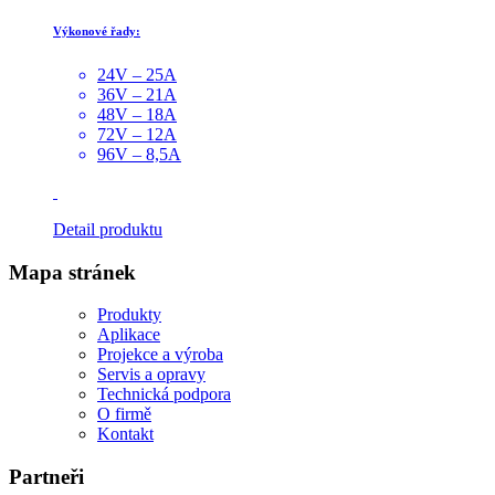
Výkonové řady:
24V – 25A
36V – 21A
48V – 18A
72V – 12A
96V – 8,5A
Detail produktu
Mapa stránek
Produkty
Aplikace
Projekce a výroba
Servis a opravy
Technická podpora
O firmě
Kontakt
Partneři