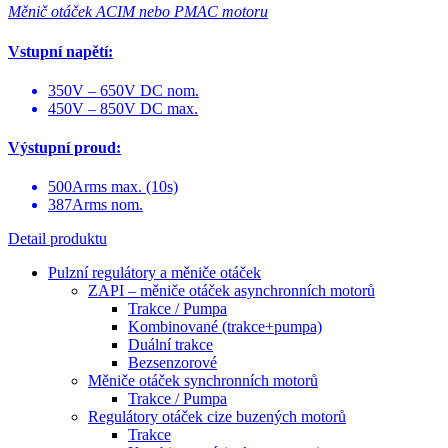
Měnič otáček ACIM nebo PMAC motoru
Vstupní napětí:
350V – 650V DC nom.
450V – 850V DC max.
Výstupní proud:
500Arms max. (10s)
387Arms nom.
Detail produktu
Pulzní regulátory a měniče otáček
ZAPI – měniče otáček asynchronních motorů
Trakce / Pumpa
Kombinované (trakce+pumpa)
Duální trakce
Bezsenzorové
Měniče otáček synchronních motorů
Trakce / Pumpa
Regulátory otáček cize buzených motorů
Trakce