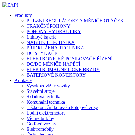
Produkty
PULZNÍ REGULÁTORY A MĚNIČE OTÁČEK
TRAKČNÍ POHONY
POHONY HYDRAULIKY
Lithiové baterie
NABÍJECÍ TECHNIKA
PŘIDRUŽENÁ TECHNIKA
DC STYKAČE
ELEKTRONICKÉ POSILOVAČE ŘÍZENÍ
DC/DC MĚNIČE NAPĚTÍ
ELEKTROMAGNETICKÉ BRZDY
BATERIOVÉ KONEKTORY
Aplikace
Vysokozdvižné vozíky
Stavební stroje
Skladová technika
Komunální technika
Těžkotonážní kolové a kolejové vozy
Lodní elektromotory
Větrné turbíny
Golfové vozíky
Elektromobily
Čistící technika