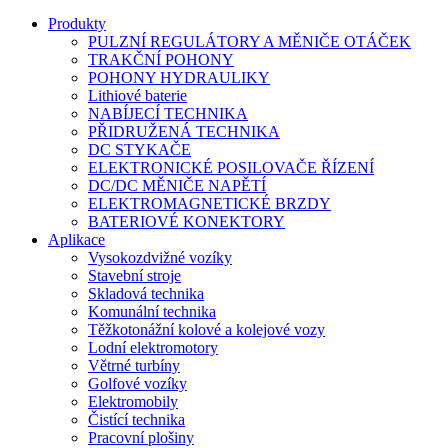
Produkty
PULZNÍ REGULÁTORY A MĚNIČE OTÁČEK
TRAKČNÍ POHONY
POHONY HYDRAULIKY
Lithiové baterie
NABÍJECÍ TECHNIKA
PŘIDRUŽENÁ TECHNIKA
DC STYKAČE
ELEKTRONICKÉ POSILOVAČE ŘÍZENÍ
DC/DC MĚNIČE NAPĚTÍ
ELEKTROMAGNETICKÉ BRZDY
BATERIOVÉ KONEKTORY
Aplikace
Vysokozdvižné vozíky
Stavební stroje
Skladová technika
Komunální technika
Těžkotonážní kolové a kolejové vozy
Lodní elektromotory
Větrné turbíny
Golfové vozíky
Elektromobily
Čistící technika
Pracovní plošiny