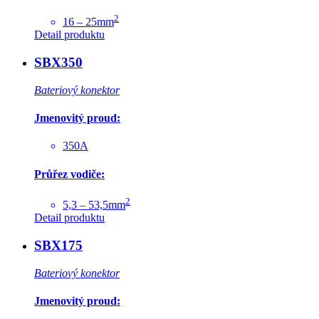
2
16 – 25mm
Detail produktu
SBX350
Bateriový konektor
Jmenovitý proud:
350A
Průřez vodiče:
2
5,3 – 53,5mm
Detail produktu
SBX175
Bateriový konektor
Jmenovitý proud: