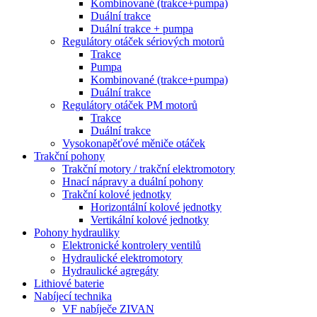
Kombinované (trakce+pumpa)
Duální trakce
Duální trakce + pumpa
Regulátory otáček sériových motorů
Trakce
Pumpa
Kombinované (trakce+pumpa)
Duální trakce
Regulátory otáček PM motorů
Trakce
Duální trakce
Vysokonapěťové měniče otáček
Trakční pohony
Trakční motory / trakční elektromotory
Hnací nápravy a duální pohony
Trakční kolové jednotky
Horizontální kolové jednotky
Vertikální kolové jednotky
Pohony hydrauliky
Elektronické kontrolery ventilů
Hydraulické elektromotory
Hydraulické agregáty
Lithiové baterie
Nabíjecí technika
VF nabíječe ZIVAN