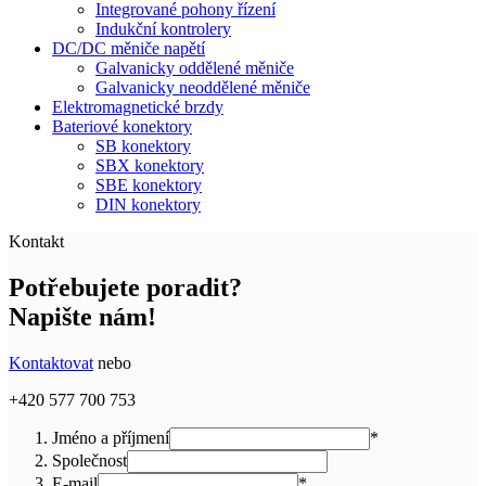
Integrované pohony řízení
Indukční kontrolery
DC/DC měniče napětí
Galvanicky oddělené měniče
Galvanicky neoddělené měniče
Elektromagnetické brzdy
Bateriové konektory
SB konektory
SBX konektory
SBE konektory
DIN konektory
Kontakt
Potřebujete poradit?
Napište nám!
Kontaktovat
nebo
+420 577 700 753
Jméno a příjmení
*
Společnost
E-mail
*