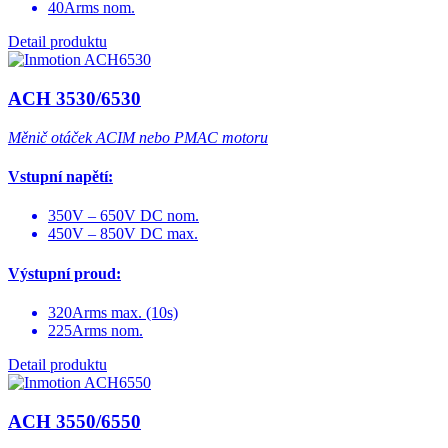
40Arms nom.
Detail produktu
ACH 3530/6530
Měnič otáček ACIM nebo PMAC motoru
Vstupní napětí:
350V – 650V DC nom.
450V – 850V DC max.
Výstupní proud:
320Arms max. (10s)
225Arms nom.
Detail produktu
ACH 3550/6550