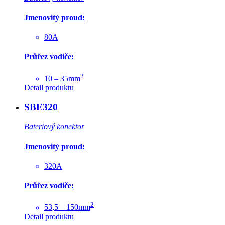
Jmenovitý proud:
80A
Průřez vodiče:
2
10 – 35mm
Detail produktu
SBE320
Bateriový konektor
Jmenovitý proud:
320A
Průřez vodiče:
2
53,5 – 150mm
Detail produktu