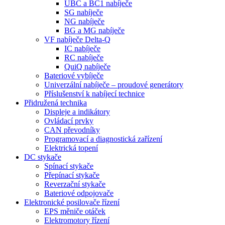
UBC a BC1 nabíječe
SG nabíječe
NG nabíječe
BG a MG nabíječe
VF nabíječe Delta-Q
IC nabíječe
RC nabíječe
QuiQ nabíječe
Bateriové vybíječe
Univerzální nabíječe – proudové generátory
Příslušenství k nabíjecí technice
Přidružená technika
Displeje a indikátory
Ovládací prvky
CAN převodníky
Programovací a diagnostická zařízení
Elektrická topení
DC stykače
Spínací stykače
Přepínací stykače
Reverzační stykače
Bateriové odpojovače
Elektronické posilovače řízení
EPS měniče otáček
Elektromotory řízení