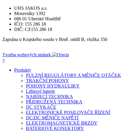
UHS JAKOS a.s.
Moravníky 1392
686 01 Uherské Hradiště
IČO: 155 286 18
DIČ: CZ155 286 18
Zapsána u Krajského soudu v Brně. oddíl B, vložka 350
Tvorba webových stránek
×
Produkty
PULZNÍ REGULÁTORY A MĚNIČE OTÁČEK
TRAKČNÍ POHONY
POHONY HYDRAULIKY
Lithiové baterie
NABÍJECÍ TECHNIKA
PŘIDRUŽENÁ TECHNIKA
DC STYKAČE
ELEKTRONICKÉ POSILOVAČE ŘÍZENÍ
DC/DC MĚNIČE NAPĚTÍ
ELEKTROMAGNETICKÉ BRZDY
BATERIOVÉ KONEKTORY