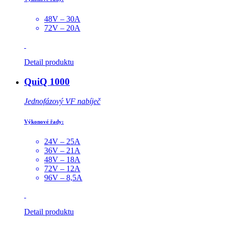
48V – 30A
72V – 20A
Detail produktu
QuiQ 1000
Jednofázový VF nabíječ
Výkonové řady:
24V – 25A
36V – 21A
48V – 18A
72V – 12A
96V – 8,5A
Detail produktu