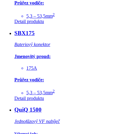
Průřez vodiče:
2
5,3 – 53,5mm
Detail produktu
SBX175
Bateriový konektor
Jmenovitý proud:
175A
Průřez vodiče:
2
5,3 – 53,5mm
Detail produktu
QuiQ 1500
Jednofázový VF nabíječ
Výkonové řady: