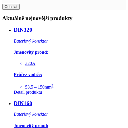
Aktuálně nejnovější produkty
DIN320
Bateriový konektor
Jmenovitý proud:
320A
Průřez vodiče:
2
53,5 – 150mm
Detail produktu
DIN160
Bateriový konektor
Jmenovitý proud: