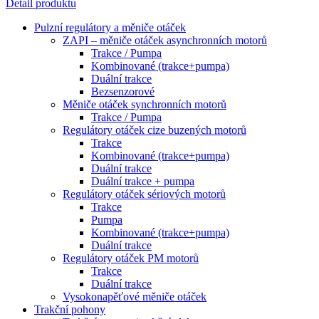
Detail produktu
Pulzní regulátory a měniče otáček
ZAPI – měniče otáček asynchronních motorů
Trakce / Pumpa
Kombinované (trakce+pumpa)
Duální trakce
Bezsenzorové
Měniče otáček synchronních motorů
Trakce / Pumpa
Regulátory otáček cize buzených motorů
Trakce
Kombinované (trakce+pumpa)
Duální trakce
Duální trakce + pumpa
Regulátory otáček sériových motorů
Trakce
Pumpa
Kombinované (trakce+pumpa)
Duální trakce
Regulátory otáček PM motorů
Trakce
Duální trakce
Vysokonapěťové měniče otáček
Trakční pohony