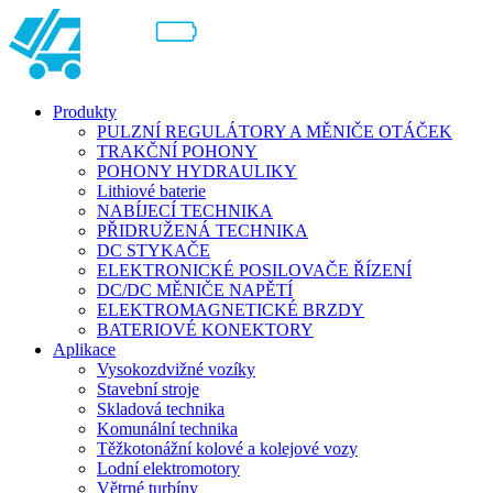
Produkty
PULZNÍ REGULÁTORY A MĚNIČE OTÁČEK
TRAKČNÍ POHONY
POHONY HYDRAULIKY
Lithiové baterie
NABÍJECÍ TECHNIKA
PŘIDRUŽENÁ TECHNIKA
DC STYKAČE
ELEKTRONICKÉ POSILOVAČE ŘÍZENÍ
DC/DC MĚNIČE NAPĚTÍ
ELEKTROMAGNETICKÉ BRZDY
BATERIOVÉ KONEKTORY
Aplikace
Vysokozdvižné vozíky
Stavební stroje
Skladová technika
Komunální technika
Těžkotonážní kolové a kolejové vozy
Lodní elektromotory
Větrné turbíny