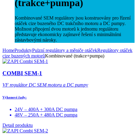
(trakce+pumpa)
Kombinované SEM regulátory jsou konstruovány pro řízení
otáček cize buzeného DC trakčního motoru a DC pumpy.
Možnost připojení dvou motorů k jednomu regulátoru
představuje ekonomicky zajímavé řešení s minimálními
zástavbovými nároky.
Home
Produkty
Pulzní regulátory a měniče otáček
Regulátory otáček
cize buzených motorů
Kombinované (trakce+pumpa)
COMBI SEM-1
VF regulátor DC SEM motoru a DC pumpy
Výkonové řady:
24V – 400A + 300A DC pumpa
48V – 250A + 480A DC pumpa
Detail produktu