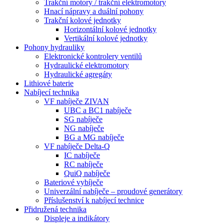
Trakční motory / trakční elektromotory
Hnací nápravy a duální pohony
Trakční kolové jednotky
Horizontální kolové jednotky
Vertikální kolové jednotky
Pohony hydrauliky
Elektronické kontrolery ventilů
Hydraulické elektromotory
Hydraulické agregáty
Lithiové baterie
Nabíjecí technika
VF nabíječe ZIVAN
UBC a BC1 nabíječe
SG nabíječe
NG nabíječe
BG a MG nabíječe
VF nabíječe Delta-Q
IC nabíječe
RC nabíječe
QuiQ nabíječe
Bateriové vybíječe
Univerzální nabíječe – proudové generátory
Příslušenství k nabíjecí technice
Přidružená technika
Displeje a indikátory