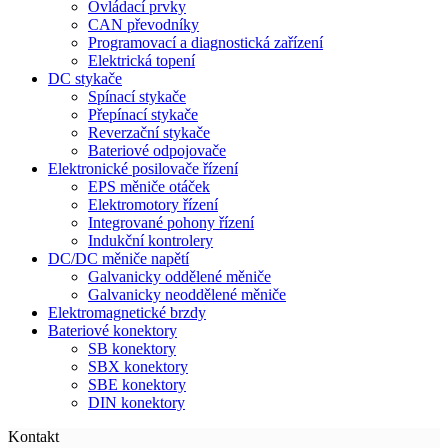
Ovládací prvky
CAN převodníky
Programovací a diagnostická zařízení
Elektrická topení
DC stykače
Spínací stykače
Přepínací stykače
Reverzační stykače
Bateriové odpojovače
Elektronické posilovače řízení
EPS měniče otáček
Elektromotory řízení
Integrované pohony řízení
Indukční kontrolery
DC/DC měniče napětí
Galvanicky oddělené měniče
Galvanicky neoddělené měniče
Elektromagnetické brzdy
Bateriové konektory
SB konektory
SBX konektory
SBE konektory
DIN konektory
Kontakt