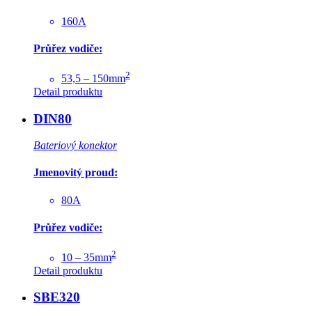
160A
Průřez vodiče:
2
53,5 – 150mm
Detail produktu
DIN80
Bateriový konektor
Jmenovitý proud:
80A
Průřez vodiče:
2
10 – 35mm
Detail produktu
SBE320