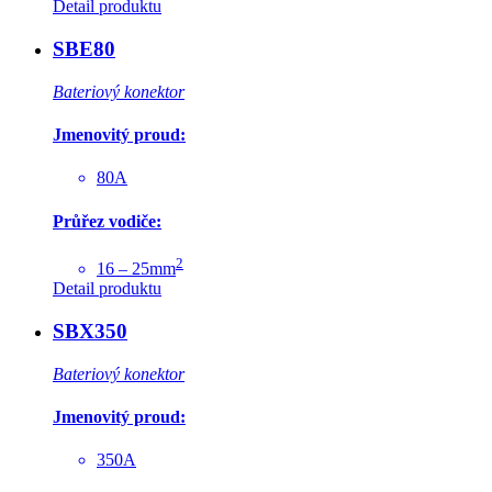
Detail produktu
SBE80
Bateriový konektor
Jmenovitý proud:
80A
Průřez vodiče:
2
16 – 25mm
Detail produktu
SBX350
Bateriový konektor
Jmenovitý proud:
350A