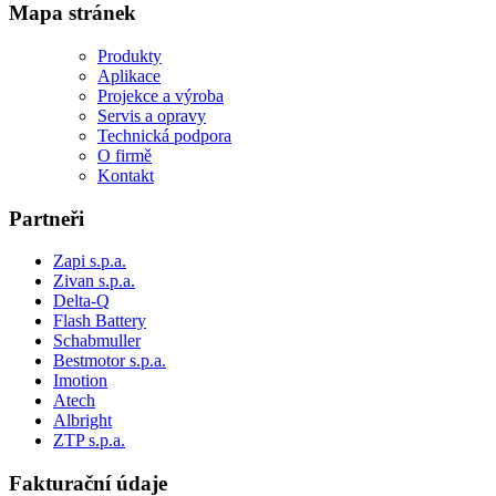
Mapa stránek
Produkty
Aplikace
Projekce a výroba
Servis a opravy
Technická podpora
O firmě
Kontakt
Partneři
Zapi s.p.a.
Zivan s.p.a.
Delta-Q
Flash Battery
Schabmuller
Bestmotor s.p.a.
Imotion
Atech
Albright
ZTP s.p.a.
Fakturační údaje