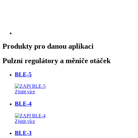
Produkty pro danou aplikaci
Pulzní regulátory a měniče otáček
BLE-5
Zjistit více
BLE-4
Zjistit více
BLE-3