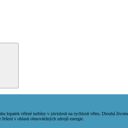
u lopatek větrné turbíny v závislosti na rychlosti větru. Dlouhá život
e řešení v oblasti obnovitelných zdrojů energie.