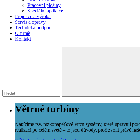
Pracovní plošiny
Speciální aplikace
Projekce a výroba
Servis a opravy
Technická podpora
O firmě
Kontakt
Větrné turbíny
Nabízíme tzv. nízkonapěťové Pitch systémy, které upravují poloh
realizací po celém světě – to jsou důvody, proč zvolit právě naš