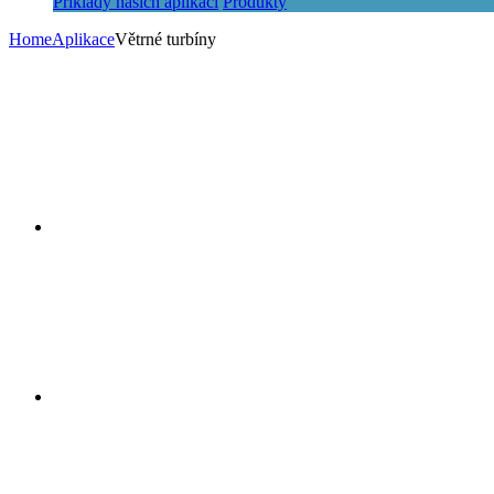
Příklady našich aplikací
Produkty
Home
Aplikace
Větrné turbíny