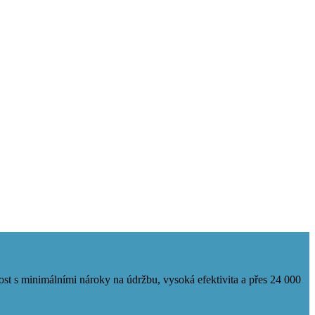
nost s minimálními nároky na údržbu, vysoká efektivita a přes 24 000