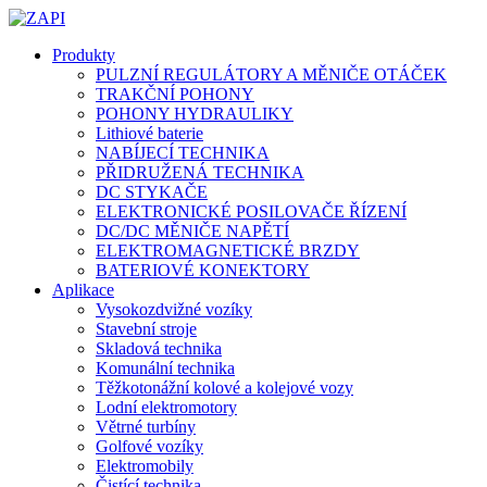
Produkty
PULZNÍ REGULÁTORY A MĚNIČE OTÁČEK
TRAKČNÍ POHONY
POHONY HYDRAULIKY
Lithiové baterie
NABÍJECÍ TECHNIKA
PŘIDRUŽENÁ TECHNIKA
DC STYKAČE
ELEKTRONICKÉ POSILOVAČE ŘÍZENÍ
DC/DC MĚNIČE NAPĚTÍ
ELEKTROMAGNETICKÉ BRZDY
BATERIOVÉ KONEKTORY
Aplikace
Vysokozdvižné vozíky
Stavební stroje
Skladová technika
Komunální technika
Těžkotonážní kolové a kolejové vozy
Lodní elektromotory
Větrné turbíny
Golfové vozíky
Elektromobily
Čistící technika