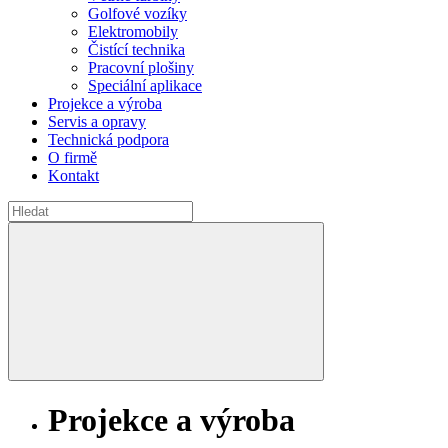
Golfové vozíky
Elektromobily
Čistící technika
Pracovní plošiny
Speciální aplikace
Projekce a výroba
Servis a opravy
Technická podpora
O firmě
Kontakt
Projekce a výroba