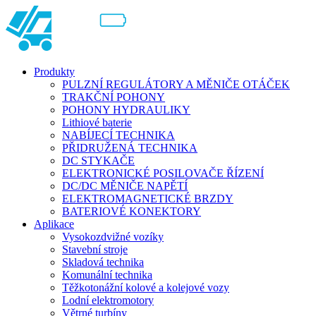
Produkty
PULZNÍ REGULÁTORY A MĚNIČE OTÁČEK
TRAKČNÍ POHONY
POHONY HYDRAULIKY
Lithiové baterie
NABÍJECÍ TECHNIKA
PŘIDRUŽENÁ TECHNIKA
DC STYKAČE
ELEKTRONICKÉ POSILOVAČE ŘÍZENÍ
DC/DC MĚNIČE NAPĚTÍ
ELEKTROMAGNETICKÉ BRZDY
BATERIOVÉ KONEKTORY
Aplikace
Vysokozdvižné vozíky
Stavební stroje
Skladová technika
Komunální technika
Těžkotonážní kolové a kolejové vozy
Lodní elektromotory
Větrné turbíny