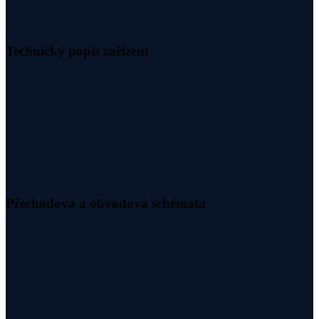
Technický popis zařízení
Přechodová a obvodová schémata