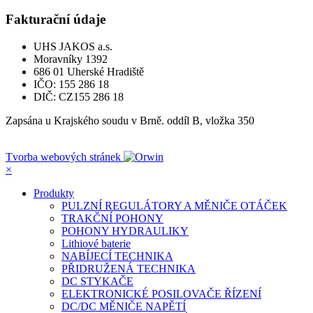
Fakturační údaje
UHS JAKOS a.s.
Moravníky 1392
686 01 Uherské Hradiště
IČO: 155 286 18
DIČ: CZ155 286 18
Zapsána u Krajského soudu v Brně. oddíl B, vložka 350
Tvorba webových stránek
×
Produkty
PULZNÍ REGULÁTORY A MĚNIČE OTÁČEK
TRAKČNÍ POHONY
POHONY HYDRAULIKY
Lithiové baterie
NABÍJECÍ TECHNIKA
PŘIDRUŽENÁ TECHNIKA
DC STYKAČE
ELEKTRONICKÉ POSILOVAČE ŘÍZENÍ
DC/DC MĚNIČE NAPĚTÍ