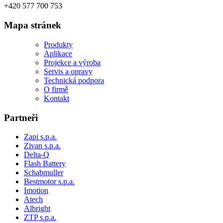
+420 577 700 753
Mapa stránek
Produkty
Aplikace
Projekce a výroba
Servis a opravy
Technická podpora
O firmě
Kontakt
Partneři
Zapi s.p.a.
Zivan s.p.a.
Delta-Q
Flash Battery
Schabmuller
Bestmotor s.p.a.
Imotion
Atech
Albright
ZTP s.p.a.