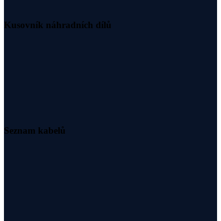
Kusovník náhradních dílů
Seznam kabelů