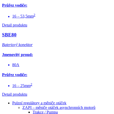
Průřez vodiče:
2
16 – 53,5mm
Detail produktu
SBE80
Bateriový konektor
Jmenovitý proud:
80A
Průřez vodiče:
2
16 – 25mm
Detail produktu
Pulzní regulátory a měniče otáček
ZAPI – měniče otáček asynchronních motorů
Trakce / Pumpa