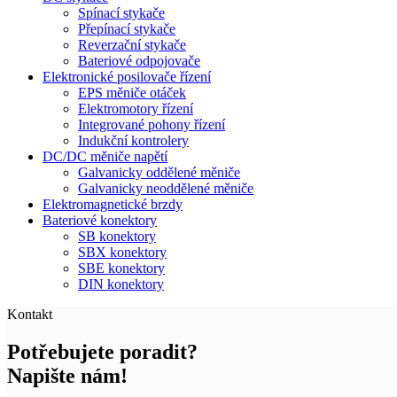
Spínací stykače
Přepínací stykače
Reverzační stykače
Bateriové odpojovače
Elektronické posilovače řízení
EPS měniče otáček
Elektromotory řízení
Integrované pohony řízení
Indukční kontrolery
DC/DC měniče napětí
Galvanicky oddělené měniče
Galvanicky neoddělené měniče
Elektromagnetické brzdy
Bateriové konektory
SB konektory
SBX konektory
SBE konektory
DIN konektory
Kontakt
Potřebujete poradit?
Napište nám!