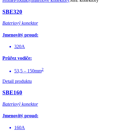
Home
Produkty
Bateriové konektory
SBE konektory
SBE320
Bateriový konektor
Jmenovitý proud:
320A
Průřez vodiče:
2
53,5 – 150mm
Detail produktu
SBE160
Bateriový konektor
Jmenovitý proud:
160A