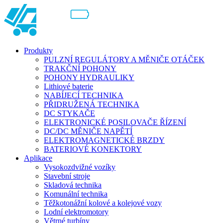
Produkty
PULZNÍ REGULÁTORY A MĚNIČE OTÁČEK
TRAKČNÍ POHONY
POHONY HYDRAULIKY
Lithiové baterie
NABÍJECÍ TECHNIKA
PŘIDRUŽENÁ TECHNIKA
DC STYKAČE
ELEKTRONICKÉ POSILOVAČE ŘÍZENÍ
DC/DC MĚNIČE NAPĚTÍ
ELEKTROMAGNETICKÉ BRZDY
BATERIOVÉ KONEKTORY
Aplikace
Vysokozdvižné vozíky
Stavební stroje
Skladová technika
Komunální technika
Těžkotonážní kolové a kolejové vozy
Lodní elektromotory
Větrné turbíny