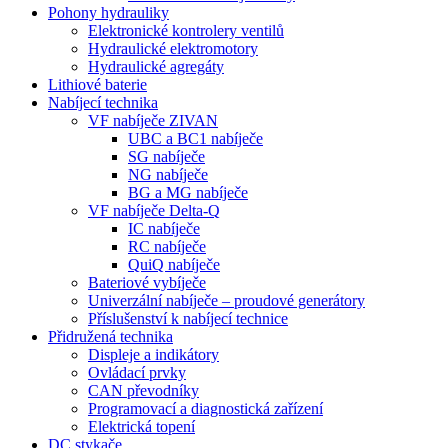
Pohony hydrauliky
Elektronické kontrolery ventilů
Hydraulické elektromotory
Hydraulické agregáty
Lithiové baterie
Nabíjecí technika
VF nabíječe ZIVAN
UBC a BC1 nabíječe
SG nabíječe
NG nabíječe
BG a MG nabíječe
VF nabíječe Delta-Q
IC nabíječe
RC nabíječe
QuiQ nabíječe
Bateriové vybíječe
Univerzální nabíječe – proudové generátory
Příslušenství k nabíjecí technice
Přidružená technika
Displeje a indikátory
Ovládací prvky
CAN převodníky
Programovací a diagnostická zařízení
Elektrická topení
DC stykače