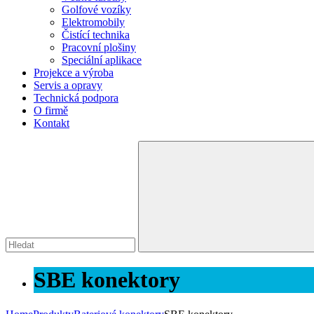
Golfové vozíky
Elektromobily
Čistící technika
Pracovní plošiny
Speciální aplikace
Projekce a výroba
Servis a opravy
Technická podpora
O firmě
Kontakt
SBE konektory