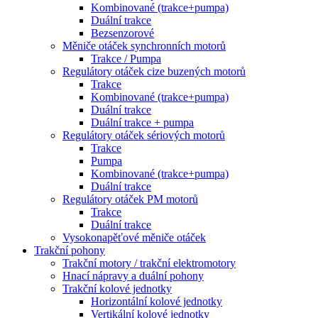
Kombinované (trakce+pumpa)
Duální trakce
Bezsenzorové
Měniče otáček synchronních motorů
Trakce / Pumpa
Regulátory otáček cize buzených motorů
Trakce
Kombinované (trakce+pumpa)
Duální trakce
Duální trakce + pumpa
Regulátory otáček sériových motorů
Trakce
Pumpa
Kombinované (trakce+pumpa)
Duální trakce
Regulátory otáček PM motorů
Trakce
Duální trakce
Vysokonapěťové měniče otáček
Trakční pohony
Trakční motory / trakční elektromotory
Hnací nápravy a duální pohony
Trakční kolové jednotky
Horizontální kolové jednotky
Vertikální kolové jednotky