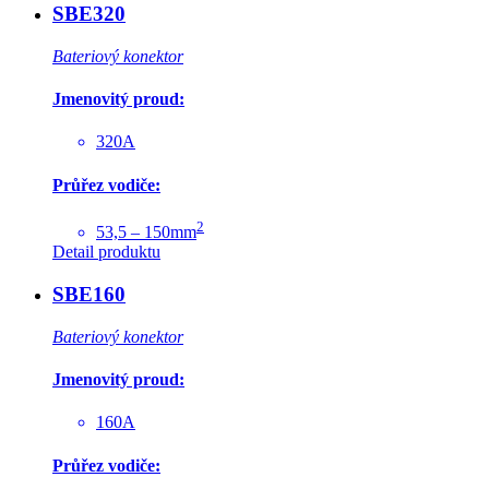
SBE320
Bateriový konektor
Jmenovitý proud:
320A
Průřez vodiče:
2
53,5 – 150mm
Detail produktu
SBE160
Bateriový konektor
Jmenovitý proud:
160A
Průřez vodiče: