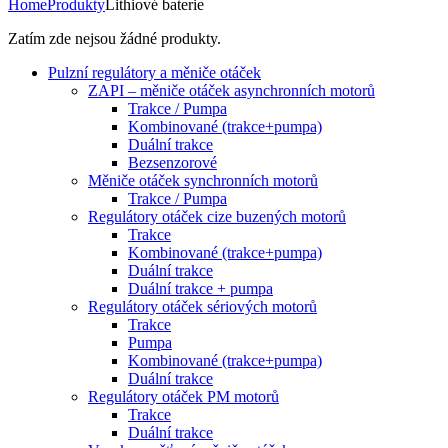
Home
Produkty
Lithiové baterie
Zatím zde nejsou žádné produkty.
Pulzní regulátory a měniče otáček
ZAPI – měniče otáček asynchronních motorů
Trakce / Pumpa
Kombinované (trakce+pumpa)
Duální trakce
Bezsenzorové
Měniče otáček synchronních motorů
Trakce / Pumpa
Regulátory otáček cize buzených motorů
Trakce
Kombinované (trakce+pumpa)
Duální trakce
Duální trakce + pumpa
Regulátory otáček sériových motorů
Trakce
Pumpa
Kombinované (trakce+pumpa)
Duální trakce
Regulátory otáček PM motorů
Trakce
Duální trakce