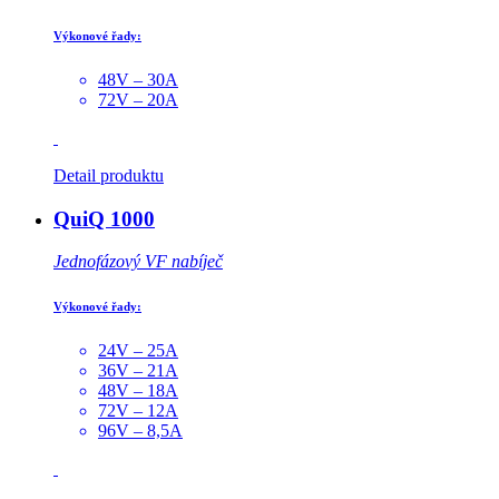
Výkonové řady:
48V – 30A
72V – 20A
Detail produktu
QuiQ 1000
Jednofázový VF nabíječ
Výkonové řady:
24V – 25A
36V – 21A
48V – 18A
72V – 12A
96V – 8,5A