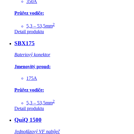
350A
Průřez vodiče:
2
5,3 – 53,5mm
Detail produktu
SBX175
Bateriový konektor
Jmenovitý proud:
175A
Průřez vodiče:
2
5,3 – 53,5mm
Detail produktu
QuiQ 1500
Jednofázový VF nabíječ