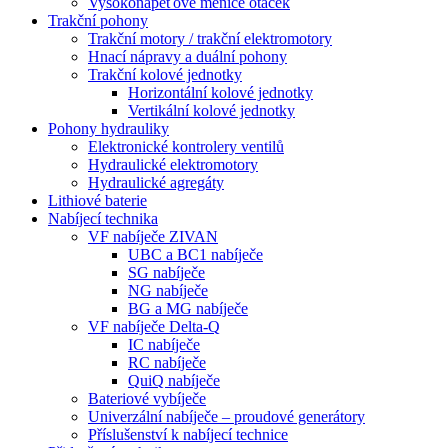
Vysokonapěťové měniče otáček
Trakční pohony
Trakční motory / trakční elektromotory
Hnací nápravy a duální pohony
Trakční kolové jednotky
Horizontální kolové jednotky
Vertikální kolové jednotky
Pohony hydrauliky
Elektronické kontrolery ventilů
Hydraulické elektromotory
Hydraulické agregáty
Lithiové baterie
Nabíjecí technika
VF nabíječe ZIVAN
UBC a BC1 nabíječe
SG nabíječe
NG nabíječe
BG a MG nabíječe
VF nabíječe Delta-Q
IC nabíječe
RC nabíječe
QuiQ nabíječe
Bateriové vybíječe
Univerzální nabíječe – proudové generátory
Příslušenství k nabíjecí technice