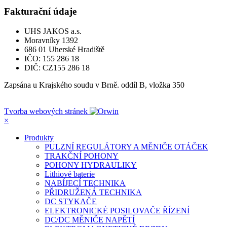
Fakturační údaje
UHS JAKOS a.s.
Moravníky 1392
686 01 Uherské Hradiště
IČO: 155 286 18
DIČ: CZ155 286 18
Zapsána u Krajského soudu v Brně. oddíl B, vložka 350
Tvorba webových stránek
×
Produkty
PULZNÍ REGULÁTORY A MĚNIČE OTÁČEK
TRAKČNÍ POHONY
POHONY HYDRAULIKY
Lithiové baterie
NABÍJECÍ TECHNIKA
PŘIDRUŽENÁ TECHNIKA
DC STYKAČE
ELEKTRONICKÉ POSILOVAČE ŘÍZENÍ
DC/DC MĚNIČE NAPĚTÍ