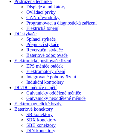
Přidružená technika
Displeje a indikátory
Ovládací prvky
CAN převodníky
Programovací a diagnostická zařízení
Elektrická topení
DC stykače
Spínací stykače
Přepínací stykače
Reverzační stykače
Bateriové odpojovače
Elektronické posilovače řízení
EPS měniče otáček
Elektromotory řízení
Integrované pohony řízení
Indukční kontrolery
DC/DC měniče napětí
Galvanicky oddělené měniče
Galvanicky neoddělené měniče
Elektromagnetické brzdy
Bateriové konektory
SB konektory
SBX konektory
SBE konektory
DIN konektory