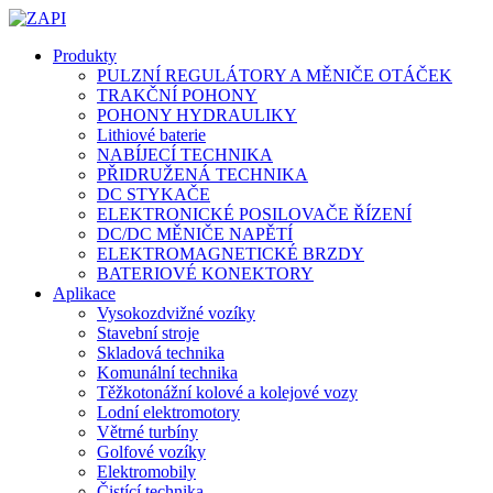
Produkty
PULZNÍ REGULÁTORY A MĚNIČE OTÁČEK
TRAKČNÍ POHONY
POHONY HYDRAULIKY
Lithiové baterie
NABÍJECÍ TECHNIKA
PŘIDRUŽENÁ TECHNIKA
DC STYKAČE
ELEKTRONICKÉ POSILOVAČE ŘÍZENÍ
DC/DC MĚNIČE NAPĚTÍ
ELEKTROMAGNETICKÉ BRZDY
BATERIOVÉ KONEKTORY
Aplikace
Vysokozdvižné vozíky
Stavební stroje
Skladová technika
Komunální technika
Těžkotonážní kolové a kolejové vozy
Lodní elektromotory
Větrné turbíny
Golfové vozíky
Elektromobily
Čistící technika