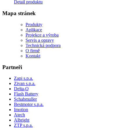
Detail produktu
Mapa stránek
Produkty
Aplikace
Projekce a výroba
Servis a opravy
Technická podpora
O firmě
Kontakt
Partneři
Zapi s.p.a.
Zivan s.p.a.
Delta-Q
Flash Battery
Schabmuller
Bestmotor s.p.a.
Imotion
Atech
Albright
ZTP s.p.a.