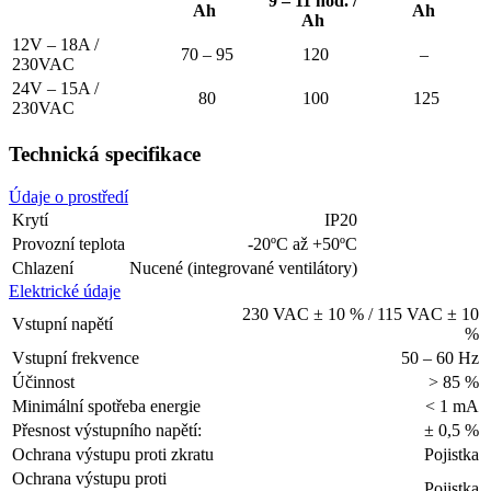
9 – 11 hod. /
Ah
Ah
Ah
12V – 18A /
70 – 95
120
–
230VAC
24V – 15A /
80
100
125
230VAC
Technická specifikace
Údaje o prostředí
Krytí
IP20
Provozní teplota
-20ºC až +50ºC
Chlazení
Nucené (integrované ventilátory)
Elektrické údaje
230 VAC ± 10 % / 115 VAC ± 10
Vstupní napětí
%
Vstupní frekvence
50 – 60 Hz
Účinnost
> 85 %
Minimální spotřeba energie
< 1 mA
Přesnost výstupního napětí:
± 0,5 %
Ochrana výstupu proti zkratu
Pojistka
Ochrana výstupu proti
Pojistka