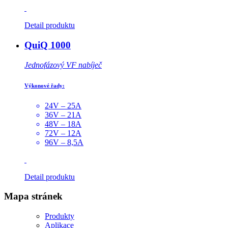
Detail produktu
QuiQ 1000
Jednofázový VF nabíječ
Výkonové řady:
24V – 25A
36V – 21A
48V – 18A
72V – 12A
96V – 8,5A
Detail produktu
Mapa stránek
Produkty
Aplikace