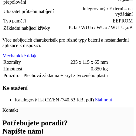
přepólování
Integrovaný / Externí – na
Ukazatel průběhu nabíjení
vyžádání
Typ paměťi
EEPROM
IUIa / WUIa / WUo / WU
U
oB
Základní nabíjecí křivky
1
2
Více nabíjecích charakeristik pro různé typy baterií a nestandardní
aplikace k dispozici.
Mechanické údaje
Rozměry
235 x 115 x 65 mm
Hmotnost
0,850 kg
Pouzdro
Plechová základna + kryt z tvrzeného plastu
Ke stažení
Katalogový list CZ/EN (740,53 KB, pdf)
Stáhnout
Kontakt
Potřebujete poradit?
Napište nám!