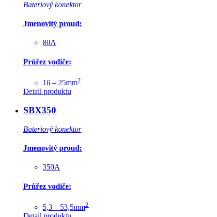
Bateriový konektor
Jmenovitý proud:
80A
Průřez vodiče:
2
16 – 25mm
Detail produktu
SBX350
Bateriový konektor
Jmenovitý proud:
350A
Průřez vodiče:
2
5,3 – 53,5mm
Detail produktu