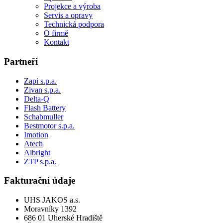
Projekce a výroba
Servis a opravy
Technická podpora
O firmě
Kontakt
Partneři
Zapi s.p.a.
Zivan s.p.a.
Delta-Q
Flash Battery
Schabmuller
Bestmotor s.p.a.
Imotion
Atech
Albright
ZTP s.p.a.
Fakturační údaje
UHS JAKOS a.s.
Moravníky 1392
686 01 Uherské Hradiště