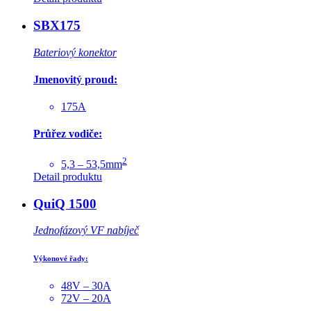
SBX175
Bateriový konektor
Jmenovitý proud:
175A
Průřez vodiče:
2
5,3 – 53,5mm
Detail produktu
QuiQ 1500
Jednofázový VF nabíječ
Výkonové řady:
48V – 30A
72V – 20A