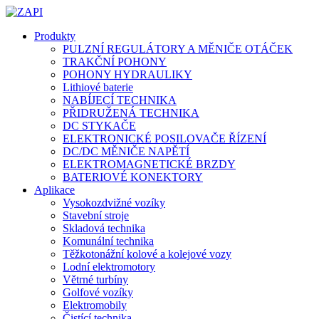
Produkty
PULZNÍ REGULÁTORY A MĚNIČE OTÁČEK
TRAKČNÍ POHONY
POHONY HYDRAULIKY
Lithiové baterie
NABÍJECÍ TECHNIKA
PŘIDRUŽENÁ TECHNIKA
DC STYKAČE
ELEKTRONICKÉ POSILOVAČE ŘÍZENÍ
DC/DC MĚNIČE NAPĚTÍ
ELEKTROMAGNETICKÉ BRZDY
BATERIOVÉ KONEKTORY
Aplikace
Vysokozdvižné vozíky
Stavební stroje
Skladová technika
Komunální technika
Těžkotonážní kolové a kolejové vozy
Lodní elektromotory
Větrné turbíny
Golfové vozíky
Elektromobily
Čistící technika