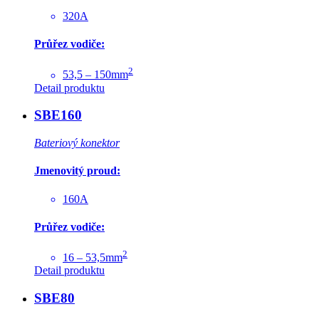
320A
Průřez vodiče:
2
53,5 – 150mm
Detail produktu
SBE160
Bateriový konektor
Jmenovitý proud:
160A
Průřez vodiče:
2
16 – 53,5mm
Detail produktu
SBE80