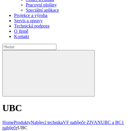
Pracovní plošiny
Speciální aplikace
Projekce a výroba
Servis a opravy
Technická podpora
O firmě
Kontakt
UBC
Home
Produkty
Nabíjecí technika
VF nabíječe ZIVAN
UBC a BC1
nabíječe
UBC