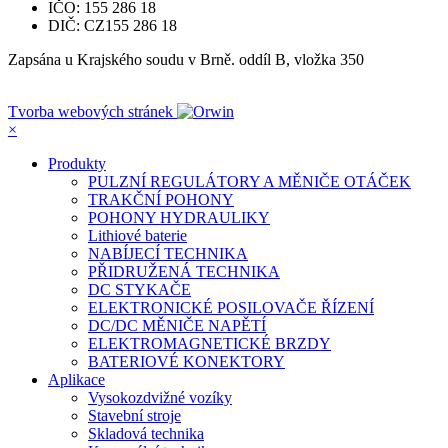
IČO: 155 286 18
DIČ: CZ155 286 18
Zapsána u Krajského soudu v Brně. oddíl B, vložka 350
Tvorba webových stránek
×
Produkty
PULZNÍ REGULÁTORY A MĚNIČE OTÁČEK
TRAKČNÍ POHONY
POHONY HYDRAULIKY
Lithiové baterie
NABÍJECÍ TECHNIKA
PŘIDRUŽENÁ TECHNIKA
DC STYKAČE
ELEKTRONICKÉ POSILOVAČE ŘÍZENÍ
DC/DC MĚNIČE NAPĚTÍ
ELEKTROMAGNETICKÉ BRZDY
BATERIOVÉ KONEKTORY
Aplikace
Vysokozdvižné vozíky
Stavební stroje
Skladová technika