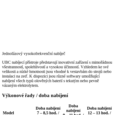
Jednofázový vysokofrekvenční nabíječ
UBC nabíjecí přístroje představují inovativní zařízení s mimořádnou
všestranností, spolehlivostí a vysokou účinností. Vzhledem ke své
velikosti a nízké hmotnosti jsou vhodné k vestavbám do strojů nebo
instalaci na zeď. K dispozici jsou různé softwary umožňující
nabíjení všech typů olověných baterií s tekutým nebo pevně
vázaným elektrolytem.
Výkonové řady / doba nabíjení
Doba
Doba nabíjení
Doba nabíjení
nabíjení
Model
7 – 8,5 hod. /
12 – 13 hod. /